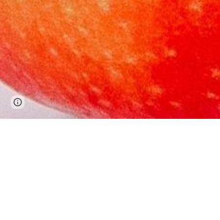
Page
Google Sites
Report abuse
updated
Egoí
Você se sente culpado por ser egoísta?