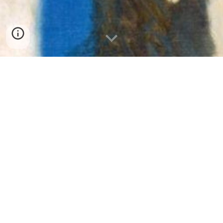
Narciso Nu
Narciso não é uma pessoa. É um mito.
Mito não é sobre alguém, é sobre todos. É a
humanidade olhando para si mesma através de
uma metáfora.
O mito de Narciso é a história de alguém que se
apaixona pelo próprio reflexo. Por conta disso,