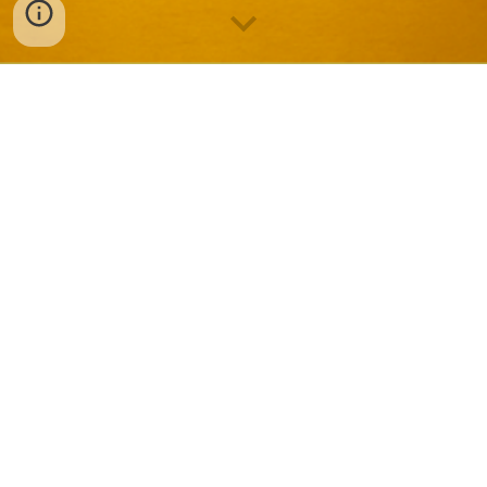
Tudo que você precisa
saber para viver bem.
O mundo te ensina sobre mitocôndrias, dimetil
tri propil butanona, soma dos quadrados dos
catetos, proparoxítona e ditongo.
Tudo sobre o mundo e nada sobre você.
Depois, cobra entusiasmo, paciência, bom-
senso, empatia e todo tipo de inteligência
humana e social. Que mundo é esse?